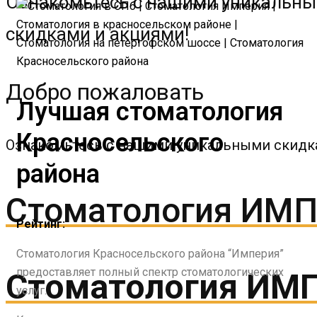
Ознакомьтесь с нашими уникальн
скидками и акциями!
Добро пожаловать
Лучшая стоматология
Красносельского
Ознакомьтесь с нашими уникальными скидк
района
Стоматология ИМ
Рейтинг:
Стоматология Красносельского района “Империя”
предоставляет полный спектр стоматологических
Стоматология ИМ
услуг.