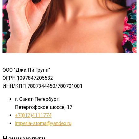
ООО "Джи Пи Групп"
ОГРН 1097847205532
ИНН/КПП 7807344450/780701001
г. Санкт-Петербург,
Петергофское шоссе, 17
+7(812)4111774
imperia-stoma@yandex.ru
Наши услуги