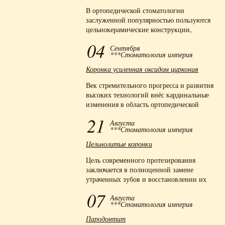
В ортопедической стоматологии
заслуженной популярностью пользуются
цельнокерамические конструкции,
которые создаются без использования
04
Сентября
металла.
***Стоматология империя
Коронка усиленная оксидом циркония
Век стремительного прогресса и развития
высоких технологий внёс кардинальные
изменения в область ортопедической
стоматологии - металл перестал быть
21
Августа
доминантным материалом,
***Стоматология империя
гарантирующим прочность протезных
конструкций.
Цельнолитые коронки
Цель современного протезирования
заключается в полноценной замене
утраченных зубов и восстановлении их
функций.
07
Августа
***Стоматология империя
Пародонтит